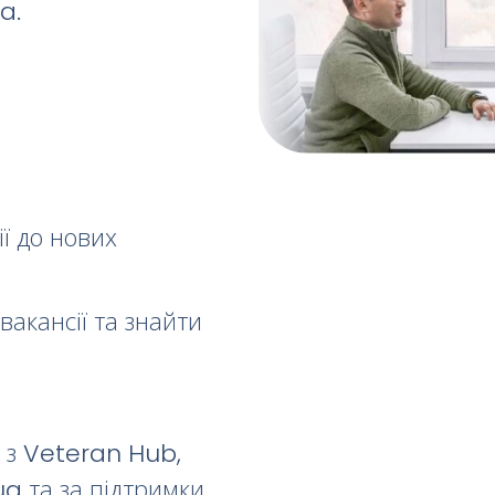
a.
ї до нових
акансії та знайти
і з Veteran Hub,
ua та за підтримки