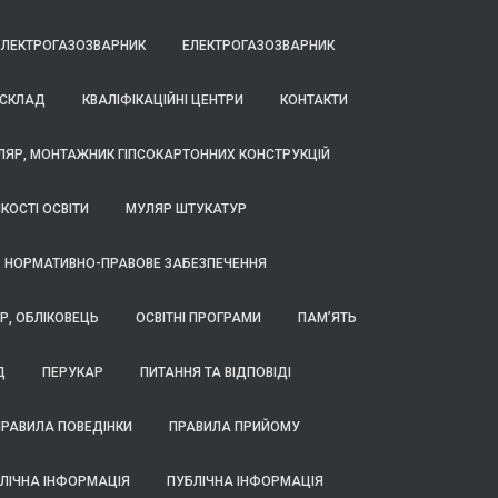
ЕЛЕКТРОГАЗОЗВАРНИК
ЕЛЕКТРОГАЗОЗВАРНИК
 СКЛАД
КВАЛІФІКАЦІЙНІ ЦЕНТРИ
КОНТАКТИ
ЛЯР, МОНТАЖНИК ГІПСОКАРТОННИХ КОНСТРУКЦІЙ
КОСТІ ОСВІТИ
МУЛЯР ШТУКАТУР
НОРМАТИВНО-ПРАВОВЕ ЗАБЕЗПЕЧЕННЯ
Р, ОБЛІКОВЕЦЬ
ОСВІТНІ ПРОГРАМИ
ПАМ’ЯТЬ
Д
ПЕРУКАР
ПИТАННЯ ТА ВІДПОВІДІ
РАВИЛА ПОВЕДІНКИ
ПРАВИЛА ПРИЙОМУ
ЛІЧНА ІНФОРМАЦІЯ
ПУБЛІЧНА ІНФОРМАЦІЯ