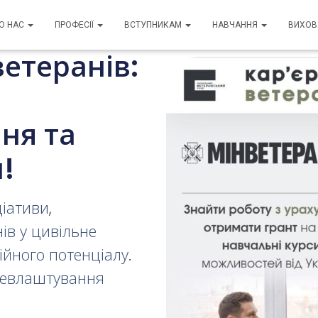
О НАС
ПРОФЕСІЇ
ВСТУПНИКАМ
НАВЧАННЯ
ВИХО
етеранів:
ня та
!
іативи,
ів у цивільне
ійного потенціалу.
цевлаштування