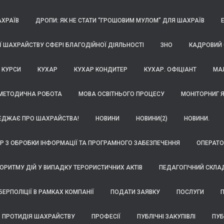
АХРАЇВ
ДРОПИ: ЯК НЕ СТАТИ “ГРОШОВИМ МУЛОМ” ДЛЯ ШАХРАЇВ
Ї ШАХРАЙСТВУ СФЕРІ БЛАГОДІЙНОЇ ДІЯЛЬНОСТІ
ЗНО
КАДРОВИЙ
КУРСИ
КУХАР
КУХАР КОНДИТЕР
КУХАР. ОФІЦІАНТ
МА
МЕТОДИЧНА РОБОТА
МОВА ОСВІТНЬОГО ПРОЦЕСУ
МОНІТОРНИГ Я
РЕДЖАЄ ПРО ШАХРАЙСТВА!
НОВИНИ
НОВИНИ(2)
НОВИНИ.
Р З ОБРОБКИ ІНФОРМАЦІЇ ТА ПРОГРАМНОГО ЗАБЕЗПЕЧЕННЯ
ОПЕРАТО
РИТМУ ДІЙ У ВИПАДКУ ТЕРОРИСТИЧНИХ АКТІВ
ПЕДАГОГІЧНИЙ СКЛА
БЕРПОЛІЦІЇ В РАМКАХ КОМПАНІЇ
ПОДАТИ ЗАЯВКУ
ПОСЛУГИ
П
ПРОТИДІЯ ШАХРАЙСТВУ
ПРОФЕСІЇ
ПУБЛІЧНІ ЗАКУПІВЛІ
ПУБ